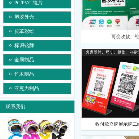
PC/PVC 镜片
塑胶外壳
皮革彩绘
可变收款二
标识铭牌
金属制品
竹木制品
亚克力制品
联系我们
收付款立牌展示牌二