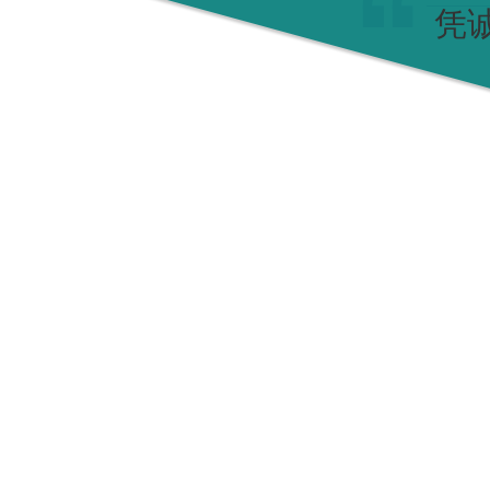
凭
PC 镜片方案
PC/PVC 亚克力,支付码牌，一码一物，
拥有多年的设计排版经验，可实现PC支付码牌，二
材质，常用于镜片，广告，颜色艳丽，不易刮花。
公司拥有多台UV高清打印机，CNC切割，可根