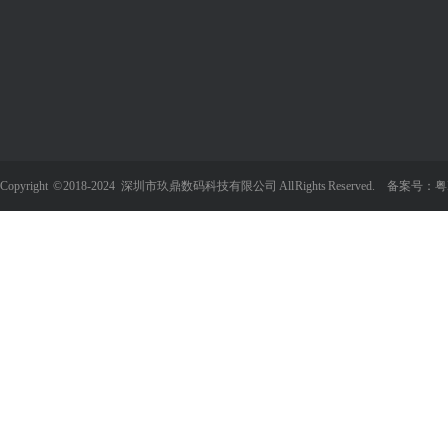
精品儿童小塑料梳子
关于我们
产品中心
新闻资讯
案
办公环境
PC/PVC 镜片
技术支持
收付
企业证书
塑胶外壳
行业动态
PC 
生产车间
皮革彩绘
常见问题
数码
Copyright
©
2018-2024 深圳市玖鼎数码科技有限公司 All Rights Reserved. 备案号：
粤
竹木制品