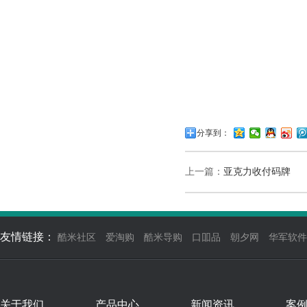
分享到：
上一篇：
亚克力收付码牌
友情链接：
酷米社区
爱淘购
酷米导购
口吅品
朝夕网
华军软件
关于我们
产品中心
新闻资讯
案