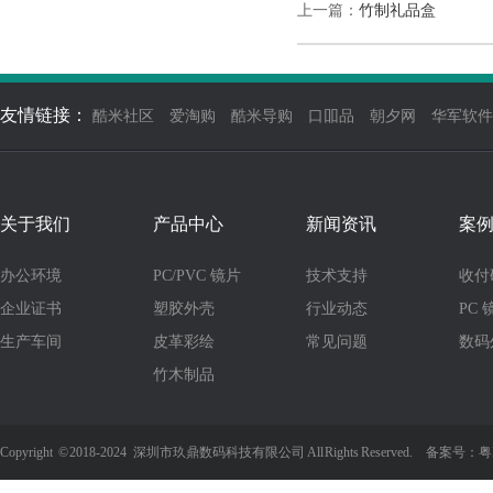
上一篇：
竹制礼品盒
友情链接：
酷米社区
爱淘购
酷米导购
口吅品
朝夕网
华军软件
关于我们
产品中心
新闻资讯
案
办公环境
PC/PVC 镜片
技术支持
收付
企业证书
塑胶外壳
行业动态
PC 
生产车间
皮革彩绘
常见问题
数码
竹木制品
Copyright
©
2018-2024 深圳市玖鼎数码科技有限公司 All Rights Reserved. 备案号：
粤