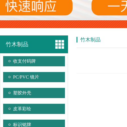
竹木制品
竹木制品
收支付码牌
PC/PVC 镜片
塑胶外壳
皮革彩绘
标识铭牌