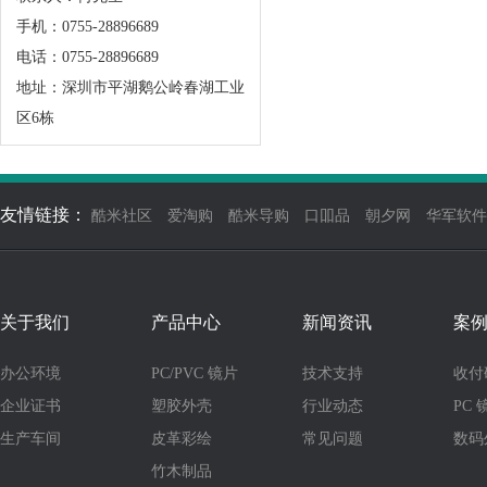
手机：0755-28896689
电话：0755-28896689
地址：深圳市平湖鹅公岭春湖工业
区6栋
友情链接：
酷米社区
爱淘购
酷米导购
口吅品
朝夕网
华军软件
关于我们
产品中心
新闻资讯
案
办公环境
PC/PVC 镜片
技术支持
收付
企业证书
塑胶外壳
行业动态
PC 
生产车间
皮革彩绘
常见问题
数码
竹木制品