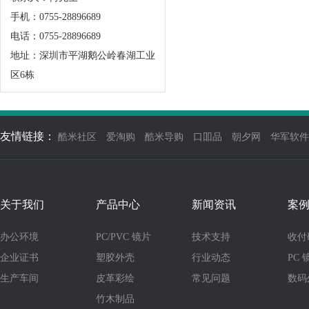
手机：0755-28896689
电话：0755-28896689
地址：深圳市平湖鹅公岭春湖工业
区6栋
友情链接：
酷米社区
爱淘购
酷米导购
口吅品
朝夕网
华军软件
关于我们
产品中心
新闻资讯
案
办公环境
PC/PVC 镜片
技术支持
收付
企业证书
塑胶外壳
行业动态
PC 
生产车间
皮革彩绘
常见问题
数码
竹木制品