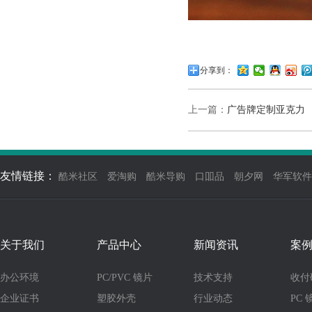
分享到：
上一篇：
广告牌定制亚克力
友情链接：
酷米社区
爱淘购
酷米导购
口吅品
朝夕网
华军软件
关于我们
产品中心
新闻资讯
案
办公环境
PC/PVC 镜片
技术支持
收付
企业证书
塑胶外壳
行业动态
PC 