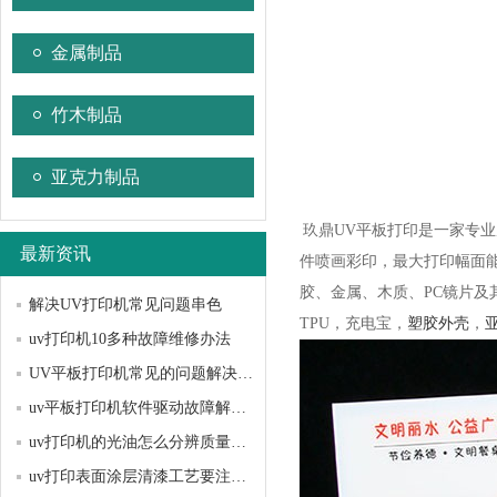
金属制品
竹木制品
亚克力制品
玖鼎UV平板打印是一家专业
最新资讯
件喷画彩印，最大打印幅面能达
胶、金属、木质、PC镜片
解决UV打印机常见问题串色
TPU，充电宝，
塑胶外壳
，
uv打印机10多种故障维修办法
UV平板打印机常见的问题解决方法？
uv平板打印机软件驱动故障解决办法
uv打印机的光油怎么分辨质量好坏
uv打印表面涂层清漆工艺要注意哪些问题？